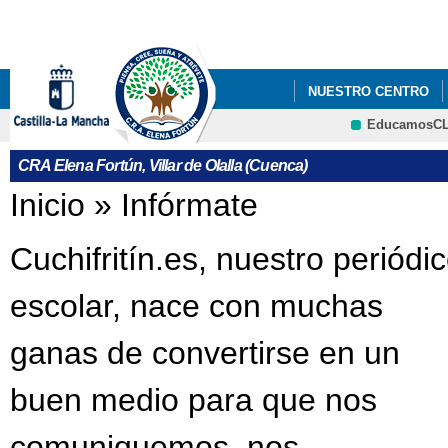
Pa
co
pri
NUESTRO CENTRO
EducamosC
LIBROS DE TEXTO 26/
CRFP
CRA Elena Fortún, Villar de Olalla (Cuenca)
Se encuentra usted aquí
Inicio
»
Infórmate
Cuchifritín.es, nuestro periódi
escolar, nace con muchas
ganas de convertirse en un
buen medio para que nos
comuniquemos, nos