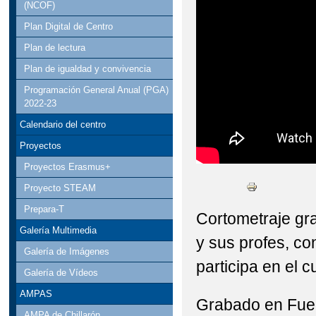
(NCOF)
Plan Digital de Centro
Plan de lectura
Plan de igualdad y convivencia
Programación General Anual (PGA)
2022-23
Calendario del centro
Proyectos
Proyectos Erasmus+
Proyecto STEAM
Prepara-T
Cortometraje gr
Galería Multimedia
y sus profes, c
Galería de Imágenes
participa en el c
Galería de Vídeos
AMPAS
Grabado en Fue
AMPA de Chillarón