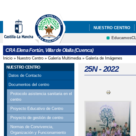
Pa
co
pri
NUESTRO CENTRO
EducamosC
LIBROS DE TEXTO 26/
CRFP
CRA Elena Fortún, Villar de Olalla (Cuenca)
Inicio
»
Nuestro Centro
»
Galería Multimedia
»
Galería de Imágenes
Se encuentra usted aquí
25N - 2022
NUESTRO CENTRO
Datos de Contacto
Documentos del centro
Protocolo asistencia sanitaria en el
centro
Proyecto Educativo de Centro
Proyecto de gestión de centro
Normas de Convivencia,
Organización y Funcionamiento