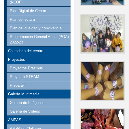
(NCOF)
Plan Digital de Centro
Plan de lectura
Plan de igualdad y convivencia
Programación General Anual (PGA)
2022-23
Calendario del centro
Proyectos
Proyectos Erasmus+
Proyecto STEAM
Prepara-T
Galería Multimedia
Galería de Imágenes
Galería de Vídeos
AMPAS
AMPA de Chillarón