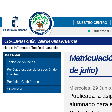
Pa
co
pri
NUESTRO CENTRO
EducamosC
LIBROS DE TEXTO 26/
CRFP
CRA Elena Fortún, Villar de Olalla (Cuenca)
Inicio
»
Infórmate
»
Tablón de anuncios
Se encuentra usted aquí
INFÓRMATE
Matriculació
Tablón de Anuncios
de julio)
Periódico escolar de la sección de
Fuentes
Periódico Cuchifritín.es
Miércoles, 29 Junio
COVID-19
Publicada la asi
alumnado para e