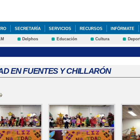
Pasar al
contenido
principal
TRO
SECRETARÍA
SERVICIOS
RECURSOS
INFÓRMATE
LM
Delphos
Educación
Cultura
Depor
AD EN FUENTES Y CHILLARÓN