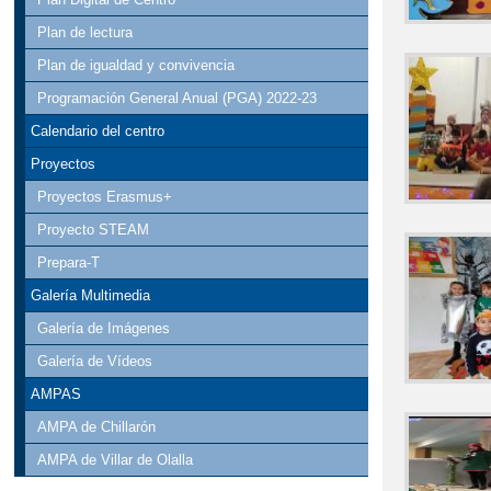
Plan de lectura
Plan de igualdad y convivencia
Programación General Anual (PGA) 2022-23
Calendario del centro
Proyectos
Proyectos Erasmus+
Proyecto STEAM
Prepara-T
Galería Multimedia
Galería de Imágenes
Galería de Vídeos
AMPAS
AMPA de Chillarón
AMPA de Villar de Olalla